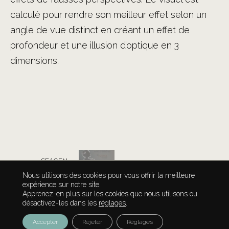
calculé pour rendre son meilleur effet selon un
angle de vue distinct en créant un effet de
profondeur et une illusion d’optique en 3
dimensions.
SEAGEN
ANIMATION
Nous utilisons des cookies pour vous offrir la meilleure
expérience sur notre site.
Apprenez-en plus sur les cookies que nous utilisons ou
désactivez-les dans les
réglages
.
Mentions légales
/ Copyright
Accepter
Rejeter
Réglages
©Blockmark 2024